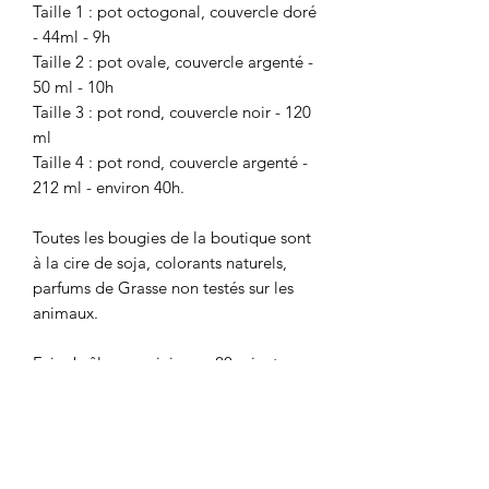
Taille 1 : pot octogonal, couvercle doré
- 44ml - 9h
Taille 2 : pot ovale, couvercle argenté -
50 ml - 10h
Taille 3 : pot rond, couvercle noir - 120
ml
Taille 4 : pot rond, couvercle argenté -
212 ml - environ 40h.
Toutes les bougies de la boutique sont
à la cire de soja, colorants naturels,
parfums de Grasse non testés sur les
animaux.
Faire brûler au minimum 20 minutes
lors de la première utilisation.
Attention - Poids des