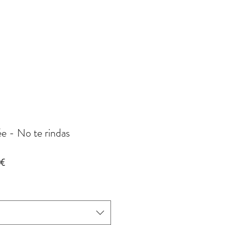
e - No te rindas
Prix
0€
promotionnel