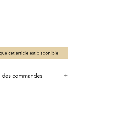
que cet article est disponible
ds des commandes
ailles 3 ou 4
ne peuvent pas être
suivie.
Les règlementations de la
t très strictes, la boutique
ra dans l'obligation d'annuler
e format est choisi.
ie ne s'applique pas non plus s'il
u 2. Il ne fonctionne que pour
2
taille 1
ou
une taille 2
.