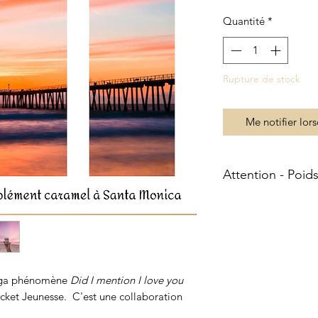
Quantité
*
Rupture de stock
Me notifier lors
Attention - Poi
Les commandes de t
expédiées en Lettre 
Poste à ce sujet étan
Sapotille Candles se
votre commande si c
saga phénomène
Did I mention I love you
Le format Lettre suiv
cket Jeunesse. C'est une collaboration
y a deux tailles 1 o
chauffes plat
ou
une 