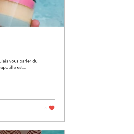
lais vous parler du
potille est...
3