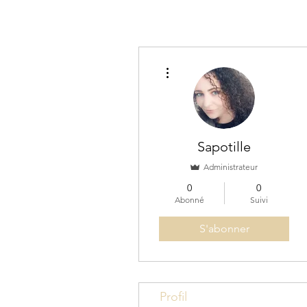
Plus d'actions
Sapotille
Administrateur
0
0
Abonné
Suivi
S'abonner
Profil